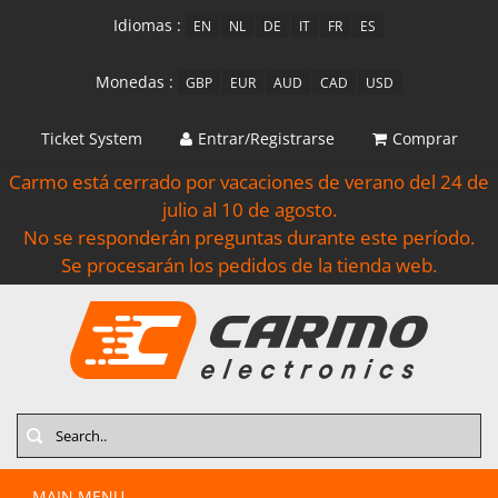
Idiomas :
EN
NL
DE
IT
FR
ES
Monedas :
GBP
EUR
AUD
CAD
USD
Ticket System
Entrar/Registrarse
Comprar
Carmo está cerrado por vacaciones de verano del 24 de
julio al 10 de agosto.
No se responderán preguntas durante este período.
Se procesarán los pedidos de la tienda web.
Search
MAIN MENU